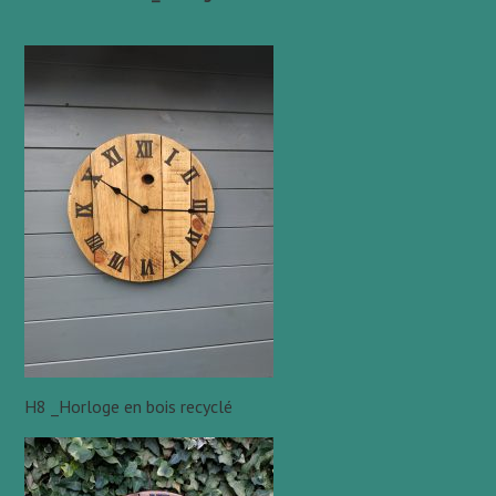
H8 _Horloge en bois recyclé