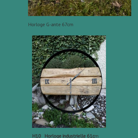
Horloge G-ante 67cm
H10 _Horloge industrielle 61c
m