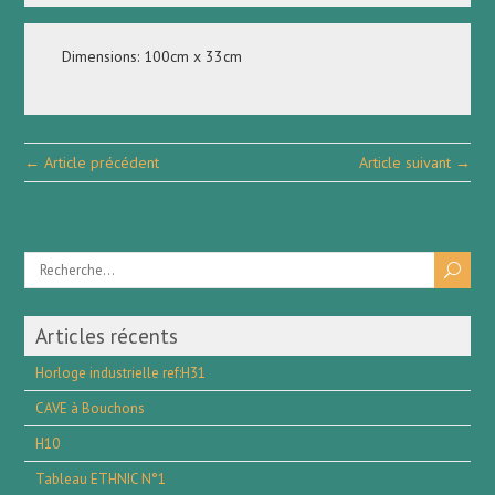
Dimensions: 100cm x 33cm
← Article précédent
Article suivant →
Articles récents
Horloge industrielle ref:H31
CAVE à Bouchons
H10
Tableau ETHNIC N°1