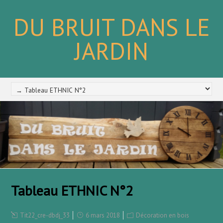
DU BRUIT DANS LE
JARDIN
Tableau ETHNIC N°2
Tit22_cre-dbdj_33
6 mars 2018
Décoration en bois