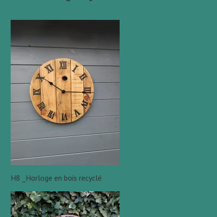
H8 _Horloge en bois recyclé