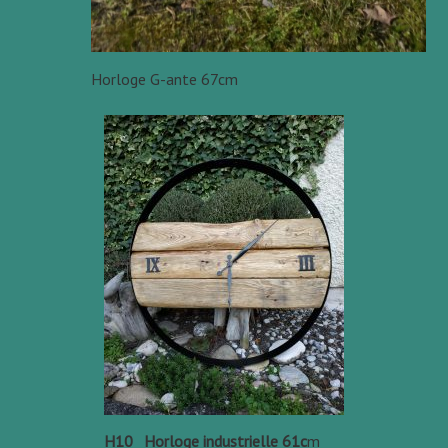
Horloge G-ante 67cm
H10 _Horloge industrielle 61c
m