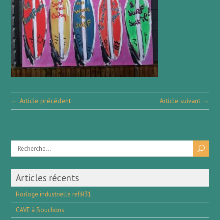
← Article précédent
Article suivant →
Articles récents
Horloge industrielle ref:H31
CAVE à Bouchons