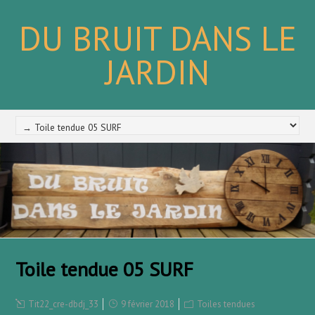
DU BRUIT DANS LE
JARDIN
Toile tendue 05 SURF
Tit22_cre-dbdj_33
9 février 2018
Toiles tendues